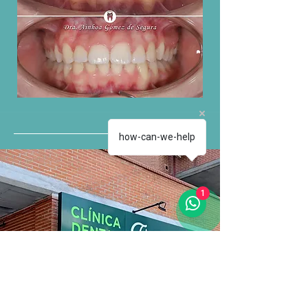
how-can-we-help
1
Tel: +34
658 89 81 41
dras.gomezdesegura.blohm@gmail.com
Sector Oficios, 25, 28760