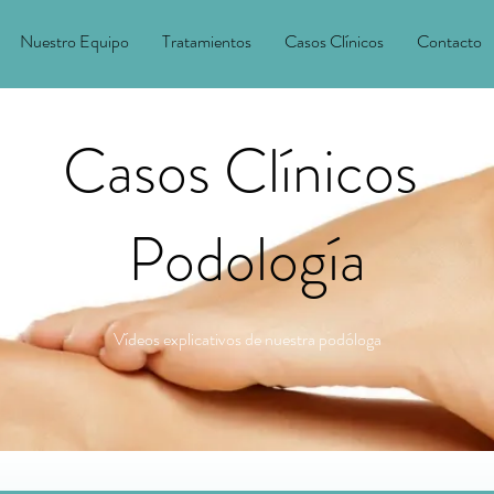
Nuestro Equipo
Tratamientos
Casos Clínicos
Contacto
Casos Clínicos
Podología
Vídeos explicativos de nuestra podóloga